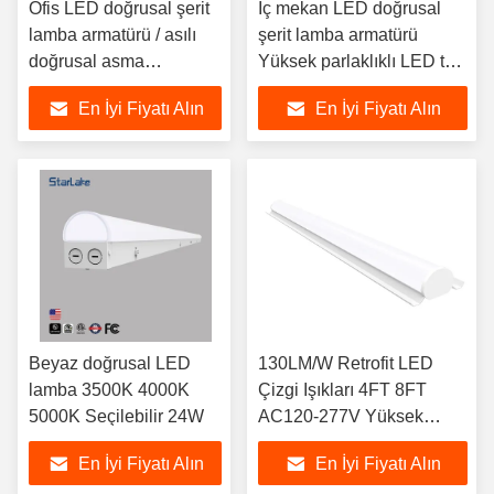
Ofis LED doğrusal şerit
İç mekan LED doğrusal
lamba armatürü / asılı
şerit lamba armatürü
doğrusal asma
Yüksek parlaklıklı LED tüp
aydınlatma
lamba armatürü
En İyi Fiyatı Alın
En İyi Fiyatı Alın
Beyaz doğrusal LED
130LM/W Retrofit LED
lamba 3500K 4000K
Çizgi Işıkları 4FT 8FT
5000K Seçilebilir 24W
AC120-277V Yüksek
Lümensler
En İyi Fiyatı Alın
En İyi Fiyatı Alın