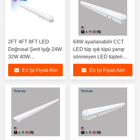
2FT 4FT 8FT LED
64W ayarlanabilir CCT
Doğrusal Şerit Işığı 24W
LED tüp ışık tüpü yanıp
32W 40W
sönmeyen LED tüpleri
Düzenlenebilir 0-10V
lamba
En İyi Fiyatı Alın
En İyi Fiyatı Alın
Hafifleştirme