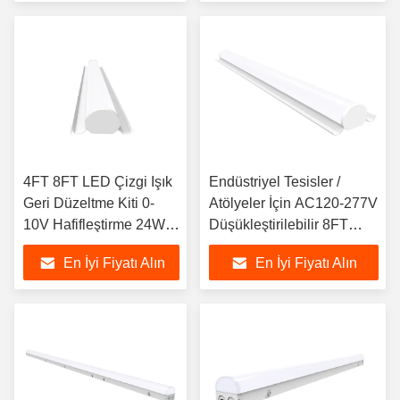
4FT 8FT LED Çizgi Işık
Endüstriyel Tesisler /
Geri Düzeltme Kiti 0-
Atölyeler İçin AC120-277V
10V Hafifleştirme 24W-
Düşükleştirilebilir 8FT
80W AC120-277V
LED Çizgi Geri Düzeltme
En İyi Fiyatı Alın
En İyi Fiyatı Alın
Kitsleri