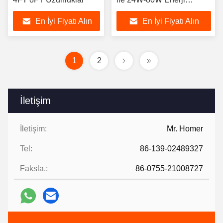
Tasarruflu LED Çizgi
En İyi Fiyatı Alın
En İyi Fiyatı Alın
Işıkları
1
2
İletişim
İletişim:
Mr. Homer
Tel:
86-139-02489327
Faksla.:
86-0755-21008727