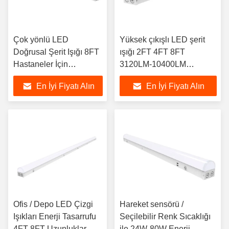
Çok yönlü LED
Yüksek çıkışlı LED şerit
Doğrusal Şerit Işığı 8FT
ışığı 2FT 4FT 8FT
Hastaneler İçin
3120LM-10400LM
Düzenlenebilir Işık
Seçilebilir esnek kurulum
En İyi Fiyatı Alın
En İyi Fiyatı Alın
Ayarları
Ofis / Depo LED Çizgi
Hareket sensörü /
Işıkları Enerji Tasarrufu
Seçilebilir Renk Sıcaklığı
4FT 8FT Uzunluklar
ile 24W-80W Enerji