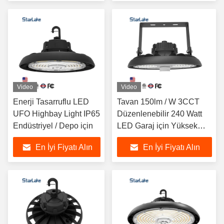
Video
Video
Enerji Tasarruflu LED
Tavan 150lm / W 3CCT
UFO Highbay Light IP65
Düzenlenebilir 240 Watt
Endüstriyel / Depo için
LED Garaj için Yüksek
Bay Işık
En İyi Fiyatı Alın
En İyi Fiyatı Alın