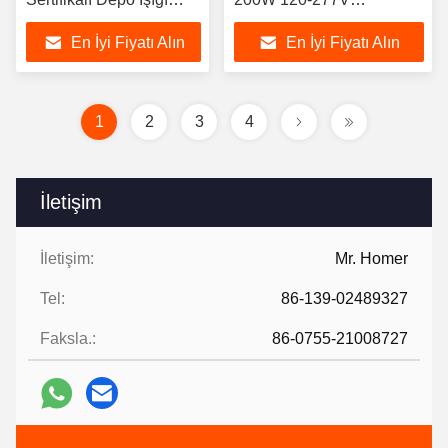
120-277V IP65
Endüstriyel ve Ticari
En İyi Fiyatı Alın
En İyi Fiyatı Alın
Kullanım İçin ABD Yerel
Stoğunda
1
2
3
4
İletişim
İletişim:
Mr. Homer
Tel:
86-139-02489327
Faksla.:
86-0755-21008727