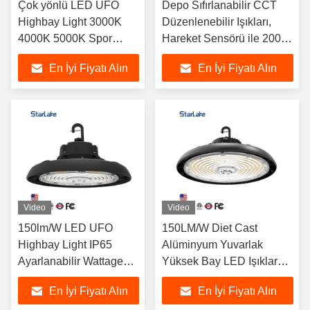
Çok yönlü LED UFO
Depo Sıfırlanabilir CCT
Highbay Light 3000K
Düzenlenebilir Işıkları,
4000K 5000K Spor
Hareket Sensörü ile 200W
salonları / depolar /
LED Yüksek Körfez Işıkları
En İyi Fiyatı Alın
En İyi Fiyatı Alın
garajlar için
Video
Video
150lm/W LED UFO
150LM/W Diet Cast
Highbay Light IP65
Alüminyum Yuvarlak
Ayarlanabilir Wattage
Yüksek Bay LED Işıklar
Renk Sıcaklığı ile
Depo için Su geçirmez
En İyi Fiyatı Alın
En İyi Fiyatı Alın