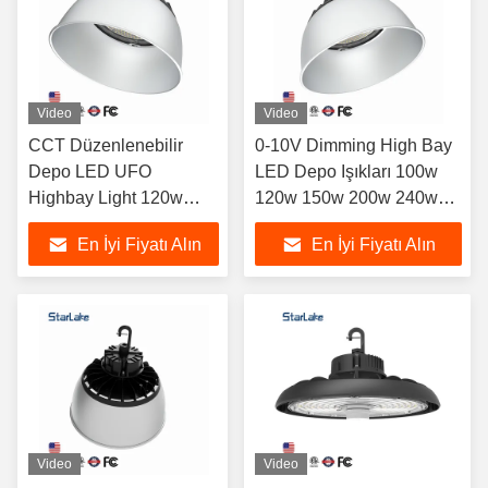
Video
Video
CCT Düzenlenebilir
0-10V Dimming High Bay
Depo LED UFO
LED Depo Işıkları 100w
Highbay Light 120w
120w 150w 200w 240w
150w 200w 240w
Düzenlenebilir
En İyi Fiyatı Alın
En İyi Fiyatı Alın
Video
Video