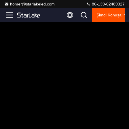
homer@starlakeled.com
86-139-02489327
Şimdi Konuşalım.